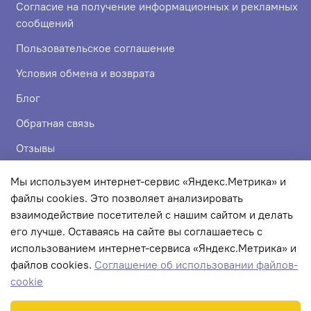
Согласие на получение информационных и рекламных
сообщений
Пользовательское соглашение
Условия обмена и возврата
Блог
Обратная связь
Отзывы
Мы используем интернет-сервис «Яндекс.Метрика» и
ИП Бойко Елена Сергеевна
файлы cookies. Это позволяет анализировать
взаимодействие посетителей с нашим сайтом и делать
ИНН 720319113307
его лучше. Оставаясь на сайте вы соглашаетесь с
ОГРНИП 324723200067956
использованием интернет-сервиса «Яндекс.Метрика» и
файлов cookies.
Соглашение об использовании файлов-
cookie
© 2022 Любое использование контента без письменного
разрешения запрещено