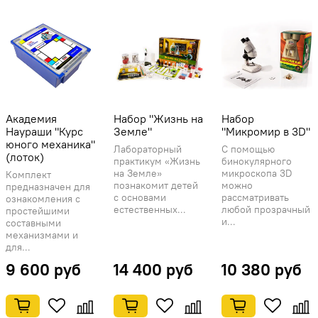
Академия
Набор "Жизнь на
Набор
Наураши "Курс
Земле"
"Микромир в 3D"
юного механика"
Лабораторный
С помощью
(лоток)
практикум «Жизнь
бинокулярного
на Земле»
микроскопа 3D
Комплект
познакомит детей
можно
предназначен для
с основами
рассматривать
ознакомления с
естественных...
любой прозрачный
простейшими
и...
составными
механизмами и
для...
9 600 руб
14 400 руб
10 380 руб