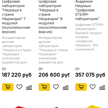
Цифровая
Цифровая
Академия
лаборатория
лаборатория
Наураши
"Наураша в
"Наураша в
"Цифровая
стране
стране
STEАM-
Наурандии" 7
Наурандии" 8
лаборатория"
модулей
модулей
Цифровая STEAM-
(мультиязычная
(мультиязычная
лаборатория -
версия)
версия)
базовый продукт
линейки
Интерактивная
Интерактивная
«Академия
детская
детская
Наураши». Это
лаборатория
лаборатория
уникальный...
"Наураша в стране
"Наураша в стране
Наурандии"-
Наурандии"-
уникальная
уникальная
разработка для...
разработка для...
От
От
От
187 220 руб
206 600 руб
357 075 руб