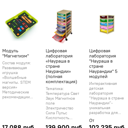
Модуль
Цифровая
Цифровая
"Магнетизм"
лаборатория
лаборатория
«Наураша в
"Наураша в
Состав модуля:
стране
стране
Развивающая
Наурандии»
Наурандии" 5
игрушка
(полная
модулей
«Волшебные
комплектация)
магниты. STEM
Интерактивная
версия»
детская
Тематика:
Методические
лаборатория
Температура Свет
рекомендации...
"Наураша в стране
Звук Магнитное
Наурандии"-
поле
уникальная
Электричество
разработка для...
Сила Пульс
Кислотность...
От
17 088 руб
139 900 руб
102 235 руб