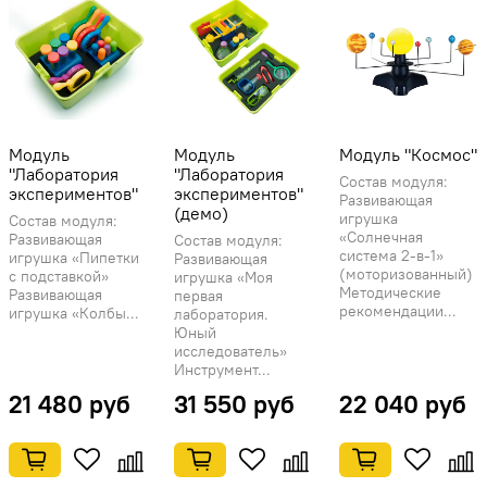
Модуль
Модуль
Модуль "Космос"
"Лаборатория
"Лаборатория
Состав модуля:
экспериментов"
экспериментов"
Развивающая
(демо)
игрушка
Состав модуля:
«Солнечная
Развивающая
Состав модуля:
система 2-в-1»
игрушка «Пипетки
Развивающая
(моторизованный)
с подставкой»
игрушка «Моя
Методические
Развивающая
первая
рекомендации...
игрушка «Колбы...
лаборатория.
Юный
исследователь»
Инструмент...
21 480 руб
31 550 руб
22 040 руб