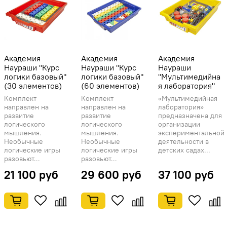
Академия
Академия
Академия
Наураши "Курс
Наураши "Курс
Наураши
логики базовый"
логики базовый"
"Мультимедийна
(30 элементов)
(60 элементов)
я лаборатория"
Комплект
Комплект
«Мультимедийная
направлен на
направлен на
лаборатория»
развитие
развитие
предназначена для
логического
логического
организации
мышления.
мышления.
экспериментальной
Необычные
Необычные
деятельности в
логические игры
логические игры
детских садах...
разовьют...
разовьют...
21 100 руб
29 600 руб
37 100 руб