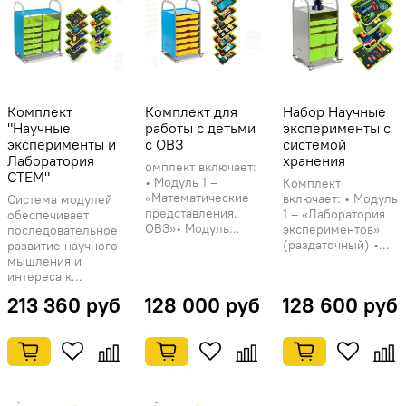
Комплект
Комплект для
Набор Научные
"Научные
работы с детьми
эксперименты с
эксперименты и
с ОВЗ
системой
Лаборатория
хранения
омплект включает:
СТЕМ"
• Модуль 1 –
Комплект
«Математические
включает: • Модуль
Система модулей
представления.
1 – «Лаборатория
обеспечивает
ОВЗ»• Модуль...
экспериментов»
последовательное
(раздаточный) •...
развитие научного
мышления и
интереса к...
213 360 руб
128 000 руб
128 600 руб