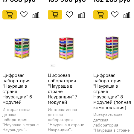
Цифровая
Цифровая
Цифровая
лаборатория
лаборатория
лаборатория
"Наураша в
"Наураша в
"Наураша в
стране
стране
стране
Наурандии" 6
Наурандии" 7
Наурандии" 8
модулей
модулей
модулей (полная
комплектация)
Интерактивная
Интерактивная
детская
детская
Интерактивная
лаборатория
лаборатория
детская
"Наураша в стране
"Наураша в стране
лаборатория
Наурандии"-
Наурандии"-
"Наураша в стране