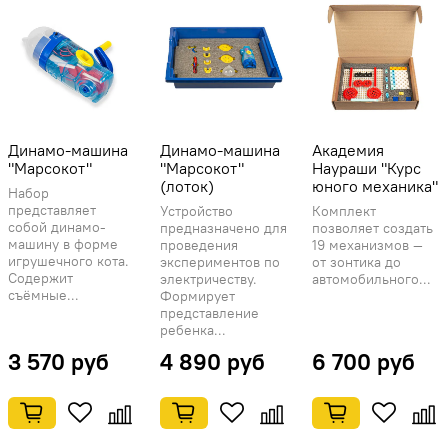
Динамо-машина
Динамо-машина
Академия
"Марсокот"
"Марсокот"
Наураши "Курс
(лоток)
юного механика"
Набор
представляет
Устройство
Комплект
собой динамо-
предназначено для
позволяет создать
машину в форме
проведения
19 механизмов —
игрушечного кота.
экспериментов по
от зонтика до
Содержит
электричеству.
автомобильного...
съёмные...
Формирует
представление
ребенка...
3 570 руб
4 890 руб
6 700 руб