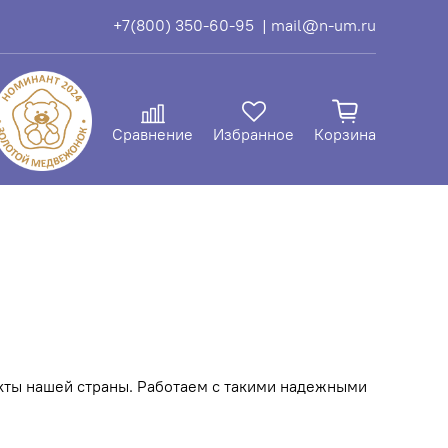
+7(800) 350-60-95
| mail@n-um.ru
Сравнение
Избранное
Корзина
нкты нашей страны. Работаем с такими надежными