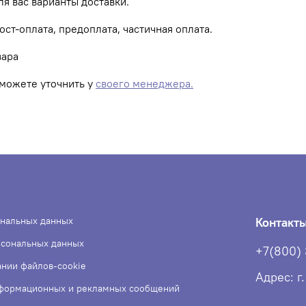
 вас варианты доставки.
ст-оплата, предоплата, частичная оплата.
вара
можете уточнить у
своего менеджера.
ональных данных
Контакт
рсональных данных
+7(800)
ании файлов-cookie
Адрес: г
нформационных и рекламных сообщений