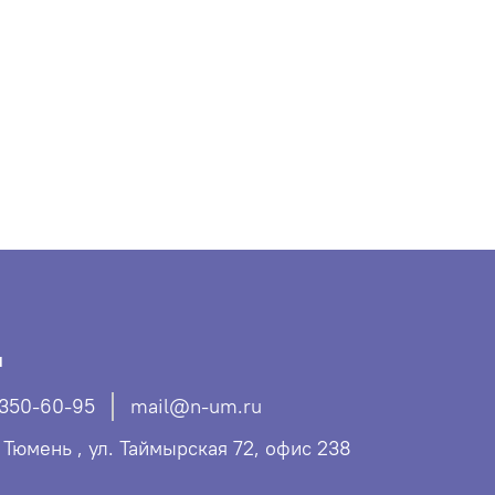
ы
 350-60-95
mail@n-um.ru
. Тюмень , ул. Таймырская 72, офис 238