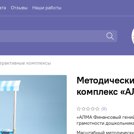
ата
Отзывы
Наши работы
ерактивные комплексы
Методически
комплекс «
(0)
«АЛМА Финансовый гений
грамотности дошкольник
Масштабный методически