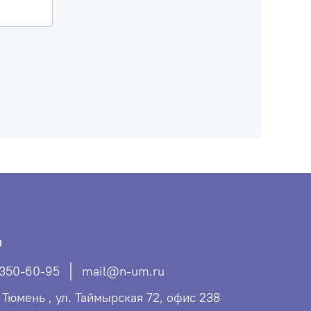
ы
 350-60-95
mail@n-um.ru
. Тюмень , ул. Таймырская 72, офис 238