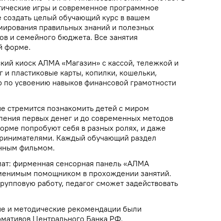
тические игры и современное программное
 создать целый обучающий курс в вашем
мирования правильных знаний и полезных
ов и семейного бюджета. Все занятия
й форме.
ский киоск АЛМА «Магазин» с кассой, тележкой и
 и пластиковые карты, копилки, кошельки,
р по усвоению навыков финансовой грамотности
е стремится познакомить детей с миром
ления первых денег и до современных методов
форме попробуют себя в разных ролях, и даже
принимателями. Каждый обучающий раздел
нным фильмом.
мат: фирменная сенсорная панель «АЛМА
аменимым помощником в прохождении занятий.
рупповую работу, педагог сможет задействовать
е и методические рекомендации были
рмативов Центрального Банка РФ.