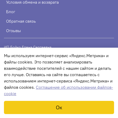
Условия обмена и возврата
Блог
Обратная связь
Отзывы
ИП Бойко Елена Сергеевна
Мы используем интернет-сервис «Яндекс.Метрика» и
ИНН 720319113307
файлы cookies. Это позволяет анализировать
ОГРНИП 324723200067956
взаимодействие посетителей с нашим сайтом и делать
его лучше. Оставаясь на сайте вы соглашаетесь с
использованием интернет-сервиса «Яндекс.Метрика» и
© 2022 Любое использование контента без письменного
файлов cookies.
Соглашение об использовании файлов-
разрешения запрещено
cookie
Ок
В корзину