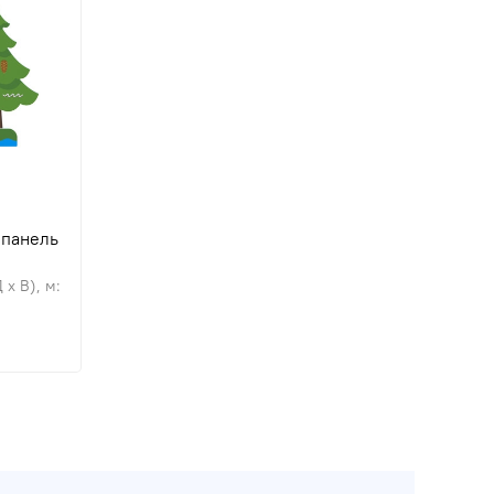
 панель
 х В), м: