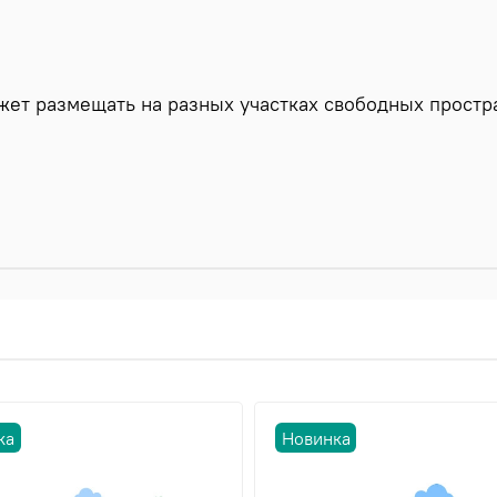
ет размещать на разных участках свободных простра
ка
Новинка