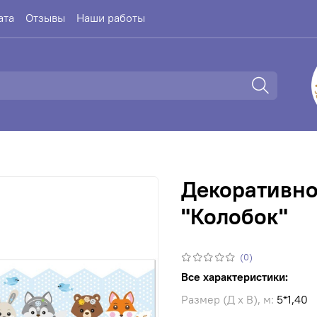
ата
Отзывы
Наши работы
Декоративно
"Колобок"
(0)
Все характеристики:
Размер (Д х В), м:
5
*1,40