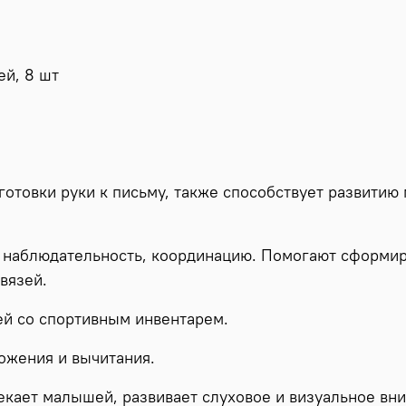
ей, 8 шт
готовки руки к письму, также способствует развитию
 наблюдательность, координацию. Помогают сформи
вязей.
ей со спортивным инвентарем.
ожения и вычитания.
екает малышей, развивает слуховое и визуальное вн