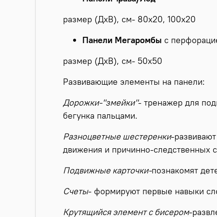
размер (ДхВ), см- 80х20, 100х20
Панели Мегаромбы
с перфораци
размер (ДхВ), см- 50х50
Развивающие элементы на панели:
Дорожки-"змейки"
- тренажер для под
бегунка пальцами.
Разноцветные шестеренки
-развивают
движения и причинно-следственных с
Подвижные карточки-
познакомят дет
Счеты
- формируют первые навыки сл
Крутящийся элемент с бисером
-развл