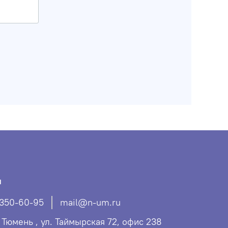
ы
 350-60-95
mail@n-um.ru
. Тюмень , ул. Таймырская 72, офис 238