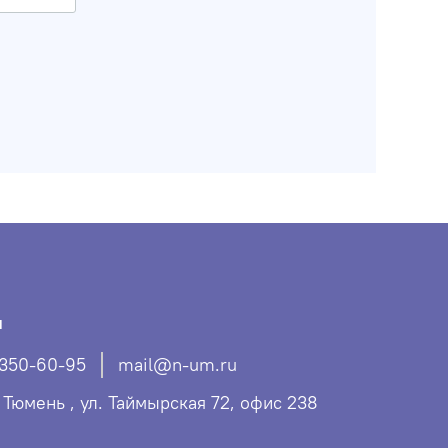
ы
 350-60-95
mail@n-um.ru
. Тюмень , ул. Таймырская 72, офис 238