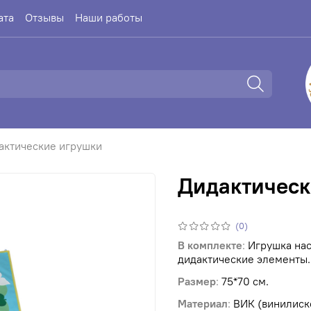
ата
Отзывы
Наши работы
актические игрушки
Дидактическ
(0)
В комплекте
:
Игрушка наст
дидактические элементы.
Размер
:
75*70 см.
Материал
:
ВИК (винилиск