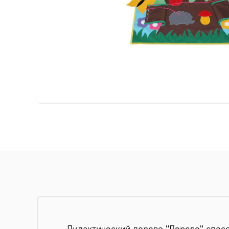
Дидактический дерево "Дерево" спос