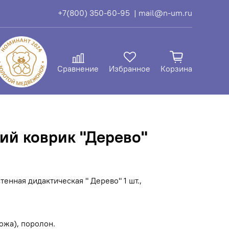
+7(800) 350-60-95
| mail@n-um.ru
Сравнение
Избранное
Корзина
ий коврик "Дерево"
енная дидактическая " Дерево" 1 шт.,
ожа), поролон.