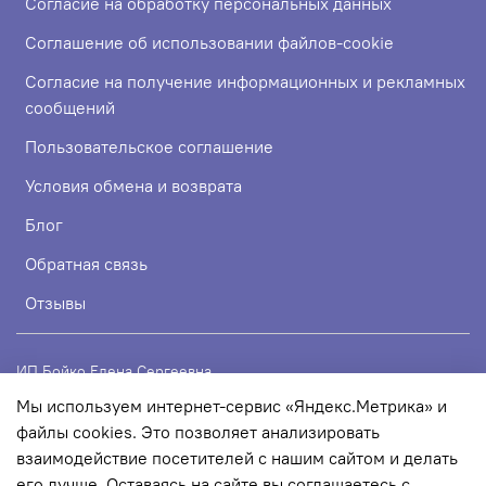
Согласие на обработку персональных данных
Соглашение об использовании файлов-cookie
Согласие на получение информационных и рекламных
сообщений
Пользовательское соглашение
Условия обмена и возврата
Блог
Обратная связь
Отзывы
ИП Бойко Елена Сергеевна
Мы используем интернет-сервис «Яндекс.Метрика» и
ИНН 720319113307
файлы cookies. Это позволяет анализировать
ОГРНИП 324723200067956
взаимодействие посетителей с нашим сайтом и делать
его лучше. Оставаясь на сайте вы соглашаетесь с