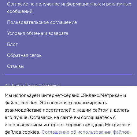
Согласие на получение информационных и рекламных
сообщений
Пользовательское соглашение
Условия обмена и возврата
Блог
Обратная связь
Отзывы
ИП Бойко Елена Сергеевна
Мы используем интернет-сервис «Яндекс.Метрика» и
ИНН 720319113307
файлы cookies. Это позволяет анализировать
ОГРНИП 324723200067956
взаимодействие посетителей с нашим сайтом и делать
его лучше. Оставаясь на сайте вы соглашаетесь с
использованием интернет-сервиса «Яндекс.Метрика» и
© 2022 Любое использование контента без письменного
файлов cookies.
Соглашение об использовании файлов-
разрешения запрещено