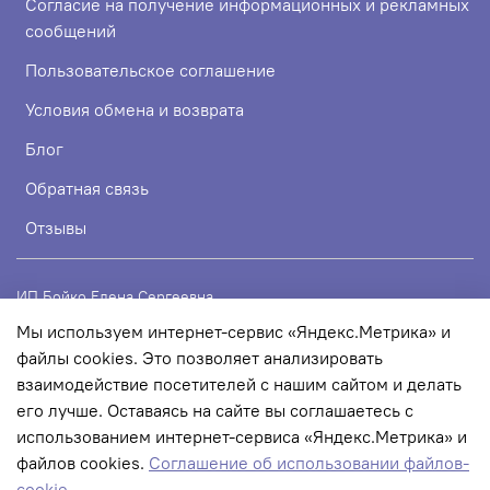
Согласие на получение информационных и рекламных
сообщений
Пользовательское соглашение
Условия обмена и возврата
Блог
Обратная связь
Отзывы
ИП Бойко Елена Сергеевна
Мы используем интернет-сервис «Яндекс.Метрика» и
ИНН 720319113307
файлы cookies. Это позволяет анализировать
ОГРНИП 324723200067956
взаимодействие посетителей с нашим сайтом и делать
его лучше. Оставаясь на сайте вы соглашаетесь с
использованием интернет-сервиса «Яндекс.Метрика» и
© 2022 Любое использование контента без письменного
файлов cookies.
Соглашение об использовании файлов-
разрешения запрещено
cookie