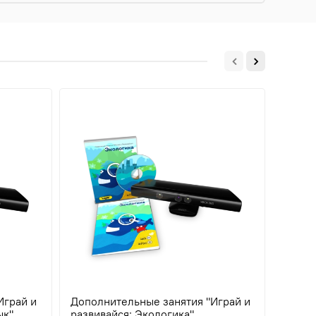
Играй и
Дополнительные занятия "Играй и
Допол
ык"
развивайся: Экологика"
разви