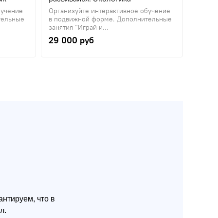
бучение
Организуйте интерактивное обучение
Органи
тельные
в подвижной форме. Дополнительные
в подв
занятия “Играй и...
занятия
29 000 руб
29 0
нтируем, что в
л.