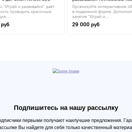
 “Играй и развивайся” даёт
Организуйте интерактивное о
ость проводить красочные
в подвижной форме. Дополни
ля...
занятия “Играй и...
 руб
29 000 руб
Подпишитесь на нашу рассылку
одписчики первыми получают наилучшие предложения. Гара
ассылке Вы найдете для себя только качественный материа