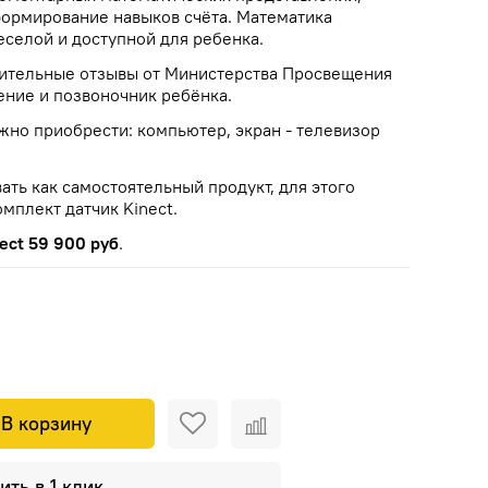
 формирование навыков счёта. Математика
еселой и доступной для ребенка.
ительные отзывы от Министерства Просвещения
ение и позвоночник ребёнка.
жно приобрести: компьютер, экран - телевизор
ть как самостоятельный продукт, для этого
мплект датчик Kinect.
ect
59 900 руб
.
В корзину
ить в 1 клик