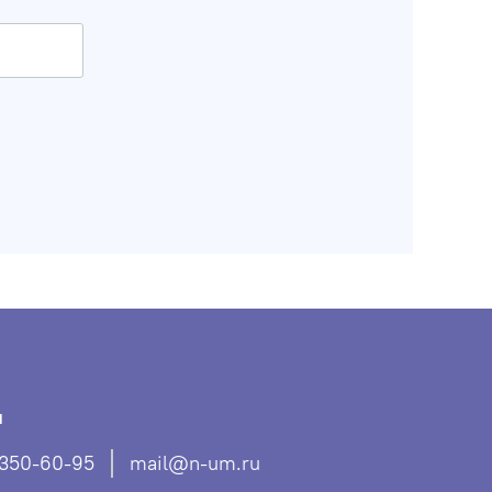
ы
 350-60-95
mail@n-um.ru