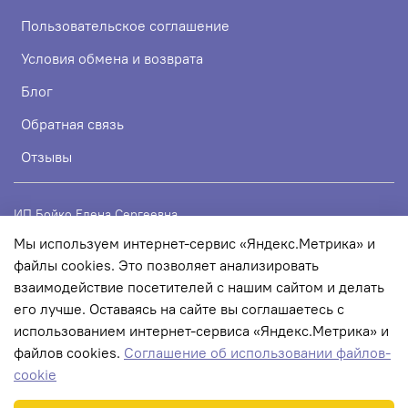
Пользовательское соглашение
Условия обмена и возврата
Блог
Обратная связь
Отзывы
ИП Бойко Елена Сергеевна
Мы используем интернет-сервис «Яндекс.Метрика» и
ИНН 720319113307
файлы cookies. Это позволяет анализировать
ОГРНИП 324723200067956
взаимодействие посетителей с нашим сайтом и делать
его лучше. Оставаясь на сайте вы соглашаетесь с
использованием интернет-сервиса «Яндекс.Метрика» и
© 2022 Любое использование контента без письменного
файлов cookies.
Соглашение об использовании файлов-
разрешения запрещено
cookie