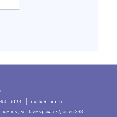
ы
 350-60-95
mail@n-um.ru
. Тюмень , ул. Таймырская 72, офис 238