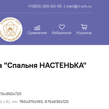
+7(800) 350-60-95
| mail@n-um.ru
Сравнение
Избранное
Корзина
а "Спальня НАСТЕНЬКА"
10х350х720
 х В), мм:
760х370х160, 670х630х120