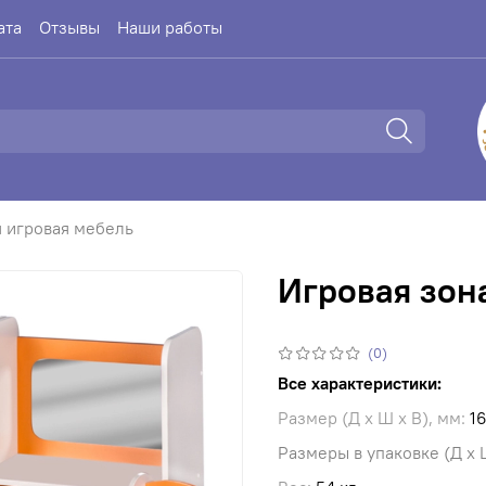
ата
Отзывы
Наши работы
я игровая мебель
Игровая зон
(0)
Все характеристики:
Размер (Д х Ш х В), мм:
16
Размеры в упаковке (Д х Ш