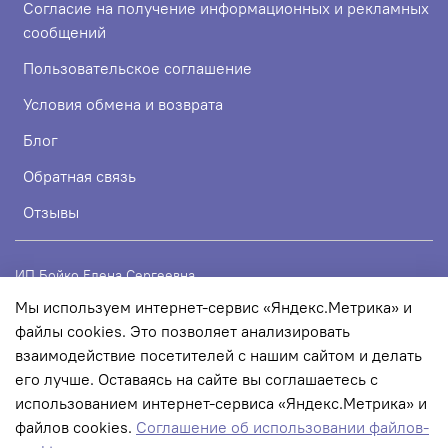
Согласие на получение информационных и рекламных
сообщений
Пользовательское соглашение
Условия обмена и возврата
Блог
Обратная связь
Отзывы
ИП Бойко Елена Сергеевна
Мы используем интернет-сервис «Яндекс.Метрика» и
ИНН 720319113307
файлы cookies. Это позволяет анализировать
ОГРНИП 324723200067956
взаимодействие посетителей с нашим сайтом и делать
его лучше. Оставаясь на сайте вы соглашаетесь с
использованием интернет-сервиса «Яндекс.Метрика» и
© 2022 Любое использование контента без письменного
файлов cookies.
Соглашение об использовании файлов-
разрешения запрещено