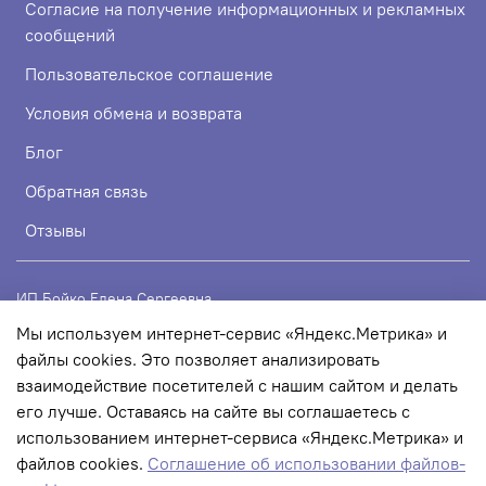
Согласие на получение информационных и рекламных
сообщений
Пользовательское соглашение
Условия обмена и возврата
Блог
Обратная связь
Отзывы
ИП Бойко Елена Сергеевна
Мы используем интернет-сервис «Яндекс.Метрика» и
ИНН 720319113307
файлы cookies. Это позволяет анализировать
ОГРНИП 324723200067956
взаимодействие посетителей с нашим сайтом и делать
его лучше. Оставаясь на сайте вы соглашаетесь с
использованием интернет-сервиса «Яндекс.Метрика» и
© 2022 Любое использование контента без письменного
файлов cookies.
Соглашение об использовании файлов-
разрешения запрещено