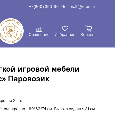
+7(800) 350-60-95
| mail@n-um.ru
Сравнение
Избранное
Корзина
гкой игровой мебели
с» Паровозик
кресло 2 шт.
4 см., кресло - 60*62*74 см. Высота сиденья 31 см.