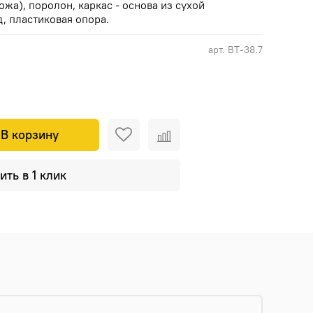
жа), поролон, каркас - основа из сухой
, пластиковая опора.
арт.
ВТ-38.7
В корзину
ить в 1 клик