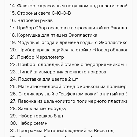
14. Флюгер с красочным петушком под пластиковой бр
15. Стороны света С-Ю-З-В
16. Ветровой рукав
17. Прибор Сбор осадков с ветрозащитой из Экопластик
18. Кормушка для птиц из Экопластика
19. Модуль «Погода и времена года»
с Экопластиком
20. Прибор вращающийся на стойке «Ловец облаков»
21. Прибор Мерзлометр
22. Прибор Гололедный станок с ледоприемником
из Э
23. Линейка измерения снежного покрова
24. Подставка для цветов 2 шт
25. Магнитно-меловой стенд с коньком из полимерного
26. Столик круглый с "эффектом кожи" отлитый из Эко
27. Лавочка из цельнолитого полимерного пластика
28. Замок на метеобудку
29. Набор горшков 8 шт
30. Набор семян
31. Программа Метеонаблюдений на Весь год