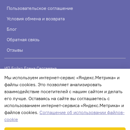
Пользовательское соглашение
Условия обмена и возврата
Блог
Обратная связь
Отзывы
ИП Бойко Елена Сергеевна
Мы используем интернет-сервис «Яндекс.Метрика» и
ИНН 720319113307
файлы cookies. Это позволяет анализировать
ОГРНИП 324723200067956
взаимодействие посетителей с нашим сайтом и делать
его лучше. Оставаясь на сайте вы соглашаетесь с
использованием интернет-сервиса «Яндекс.Метрика» и
© 2022 Любое использование контента без письменного
файлов cookies.
Соглашение об использовании файлов-
разрешения запрещено
cookie