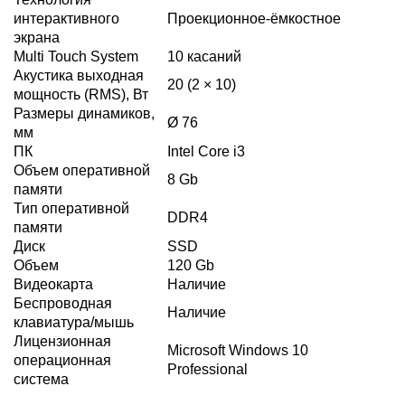
интерактивного
Проекционное-ёмкостное
экрана
Multi Touch System
10 касаний
Акустика выходная
20 (2 × 10)
мощность (RMS), Вт
Размеры динамиков,
Ø 76
мм
ПК
Intel Core i3
Объем оперативной
8 Gb
памяти
Тип оперативной
DDR4
памяти
Диск
SSD
Объем
120 Gb
Видеокарта
Наличие
Беспроводная
Наличие
клавиатура/мышь
Лицензионная
Microsoft Windows 10
операционная
Professional
система