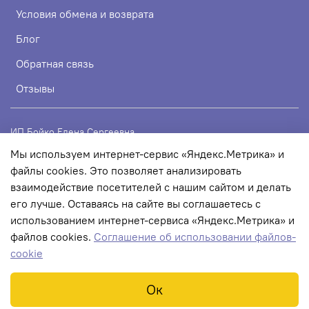
Условия обмена и возврата
Блог
Обратная связь
Отзывы
ИП Бойко Елена Сергеевна
Мы используем интернет-сервис «Яндекс.Метрика» и
ИНН 720319113307
файлы cookies. Это позволяет анализировать
ОГРНИП 324723200067956
взаимодействие посетителей с нашим сайтом и делать
его лучше. Оставаясь на сайте вы соглашаетесь с
использованием интернет-сервиса «Яндекс.Метрика» и
© 2022 Любое использование контента без письменного
файлов cookies.
Соглашение об использовании файлов-
разрешения запрещено
cookie
Ок
В корзину