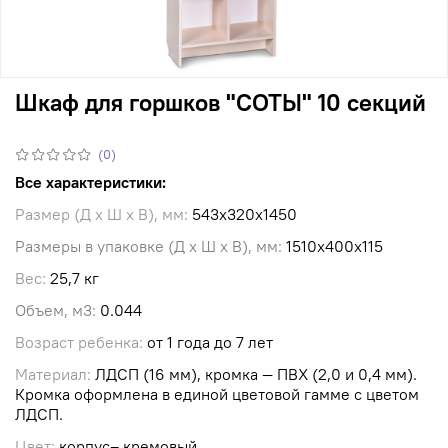
Шкаф для горшков "СОТЫ" 10 секций
(0)
Все характеристики:
Размер (Д х Ш х В), мм:
543х320х1450
Размеры в упаковке (Д х Ш х В), мм:
1510х400х115
Вес:
25,7 кг
Объем, м3:
0.044
Возраст ребенка:
от 1 года до 7 лет
Материал:
ЛДСП (16 мм), кромка — ПВХ (2,0 и 0,4 мм).
Кромка оформлена в единой цветовой гамме с цветом
ЛДСП.
Цвет:
корпус– кремовый