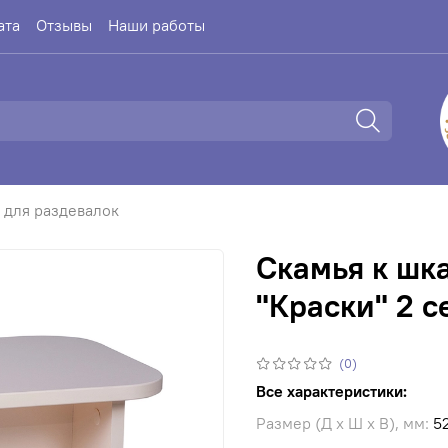
ата
Отзывы
Наши работы
 для раздевалок
Скамья к шк
"Краски" 2 с
(0)
Все характеристики:
Размер (Д х Ш х В), мм:
5