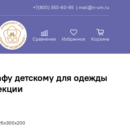
+7(800) 350-60-95
| mail@n-um.ru
Сравнение
Избранное
Корзина
афу детскому для одежды
екции
26х300х200