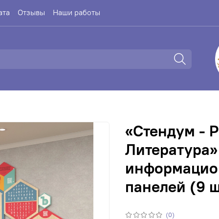
ата
Отзывы
Наши работы
«Стендум - Р
Литература»
информацио
панелей (9 ш
(0)