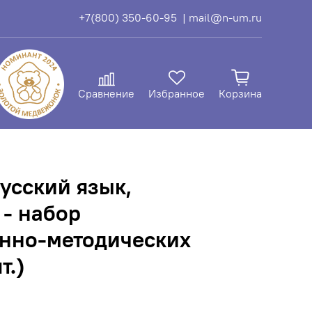
+7(800) 350-60-95
| mail@n-um.ru
Сравнение
Избранное
Корзина
усский язык,
 - набор
нно-методических
т.)