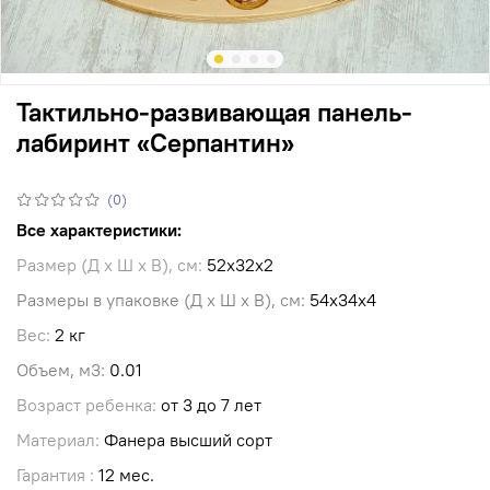
Тактильно-развивающая панель-
лабиринт «Серпантин»
(0)
Все характеристики:
Размер (Д х Ш х В), см:
52х32х2
Размеры в упаковке (Д х Ш х В), см:
54х34х4
Вес:
2 кг
Объем, м3:
0.01
Возраст ребенка:
от 3 до 7 лет
Материал:
Фанера высший сорт
Гарантия :
12 мес.